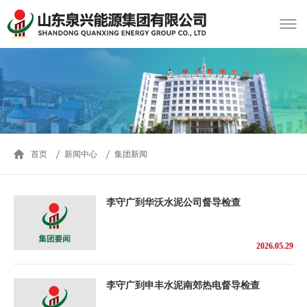
首页
新闻中心
集团新闻
李守广到华沃水泥公司督导检查
2026.05.29
李守广到申丰水泥南郊热电督导检查