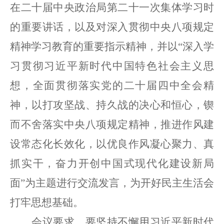
在二十届中央政治局第二十一次集体学习时
的重要讲话，以及对深入贯彻中央八项规定
精神学习教育的重要指示精神，
并以
“
深入学
习贯彻习近平新时代中国特色社会主义思
想，全面贯彻落实党的二十届四中全会精
神，以打攻坚战、持久战的决心和恒心，锲
而不舍落实中央八项规定精神，推进作风建
设常态化长效化，以优良作风凝心聚力、真
抓实干，奋力开创中国式现代化建设新局
面
”为主题进行交流发言，为开好民主生活会
打牢思想基础。
会议要求，要坚持不懈用习近平新时代