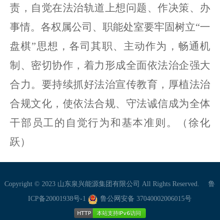
责，自觉在法治轨道上想问题、作决策、办
事情。各权属公司、职能处室要牢固树立
“一
盘棋”思想，各司其职、主动作为，畅通机
制、密切协作，着力形成全面依法治企强大
合力。要持续抓好法治宣传教育，厚植法治
合规文化，使依法合规、守法诚信成为全体
干部员工的自觉行为和基本准则。（徐化
跃）
Copyright © 2023 山东泉兴能源集团有限公司 All Rights Reserved.
鲁
ICP备20001938号-1
鲁公网安备 37040002006015号
HTTP
本站支持IPv6访问
HTTP
本站支持IPv6访问